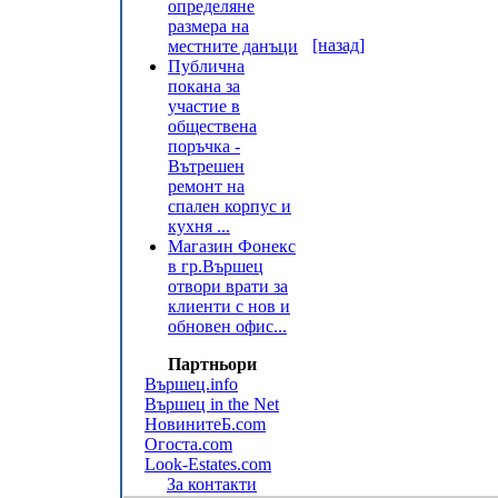
определяне
размера на
[назад]
местните данъци
Публична
покана за
участие в
обществена
поръчка -
Вътрешен
ремонт на
спален корпус и
кухня ...
Магазин Фонекс
в гр.Вършец
отвори врати за
клиенти с нов и
обновен офис...
Партньори
Вършец.info
Вършец in the Net
НовинитеБ.com
Огоста.com
Look-Estates.com
За контакти