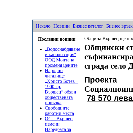
Начало
Новини
Бизнес каталог
Бизнес връз
Община Вършец ще преус
Последни новини
Общински съ
„Водоснабдяване
и канализация“
съфинансира
ООД Монтана
сграда село 
променя цените
Народно
читалище
Прое
„Христо Ботев –
1900 гр.
Социалноин
Вършец“ обяви
78 570 лева
обществената
поръчка
Свободните
работни места
ОС – Вършец
измени
Наредбата за