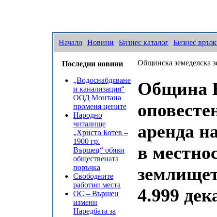
Начало
Новини
Бизнес каталог
Бизнес връз
Общинска земеделска зе
Последни новини
„Водоснабдяване
Община В
и канализация“
ООД Монтана
оповестен
променя цените
Народно
читалище
аренда н
„Христо Ботев –
1900 гр.
в местно
Вършец“ обяви
обществената
поръчка
землищет
Свободните
работни места
4.999 дек
ОС – Вършец
измени
Наредбата за