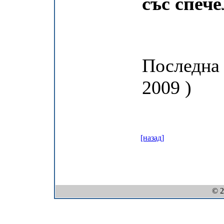
със спеч
Последна 
2009 )
[назад]
© 2