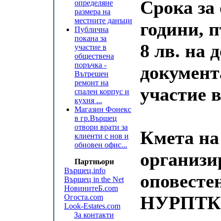
Срока за 
определяне
размера на
местните данъци
години, 
Публична
покана за
8 лв. на 
участие в
обществена
поръчка -
документа
Вътрешен
ремонт на
участие в
спален корпус и
кухня ...
Магазин Фонекс
в гр.Вършец
отвори врати за
Кмета на
клиенти с нов и
обновен офис...
организи
Партньори
Вършец.info
оповесте
Вършец in the Net
НовинитеБ.com
НУРПТК и
Огоста.com
Look-Estates.com
За контакти