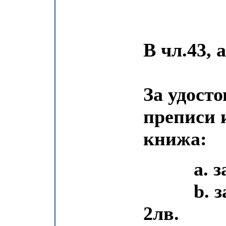
В чл.43, 
За удост
преписи 
книжа:
a. за п
b. за в
2лв.