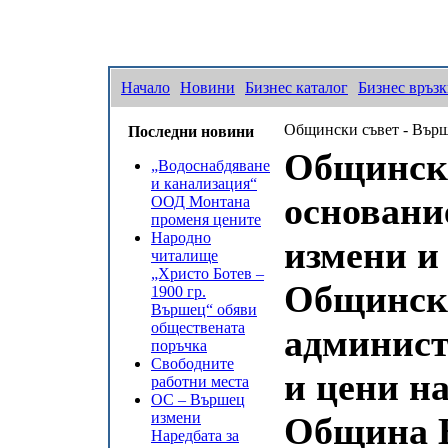
Начало
Новини
Бизнес каталог
Бизнес връз
Общински съвет - Върш
Последни новини
Общински
„Водоснабдяване
и канализация“
основани
ООД Монтана
променя цените
Народно
измени и
читалище
„Христо Ботев –
Общински
1900 гр.
Вършец“ обяви
обществената
админист
поръчка
Свободните
и цени н
работни места
ОС – Вършец
измени
Община Въ
Наредбата за