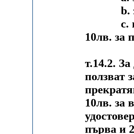
b. за в
c. при
10лв. за 
т.14.2. З
ползват 
прекратя
10лв. за 
удостове
първа и 2