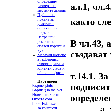
определяне
ал.1, чл.43
размера на
местните данъци
Публична
както сле
покана за
участие в
обществена
поръчка -
Вътрешен
В чл.43, а
ремонт на
спален корпус и
кухня ...
създават т.
Магазин Фонекс
в гр.Вършец
отвори врати за
клиенти с нов и
обновен офис...
т.14.1. З
Партньори
подписит
Вършец.info
Вършец in the Net
НовинитеБ.com
определе
Огоста.com
Look-Estates.com
а. за п
За контакти