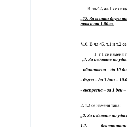
В чл.42, ал.1 се създа
„12. За всички други 
такса от 1.00лв.
§10. В чл.45, т.1 и т.2
1. т.1 се изменя та
„1. За издаване на уд
- обикновена – до 10 дн
- бърза – до 3 дни – 10
- експресна – за 1 ден 
2. т.2 се изменя така:
„2. За издаване на удо
1.1. декларирани 