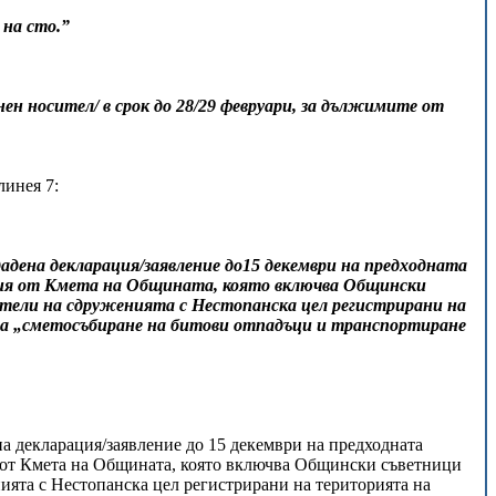
 на сто.”
ен носител/ в срок до 28/29 февруари, за дължимите от
линея 7:
адена декларация/заявление до15 декември на предходната
мисия от Кмета на Общината, която включва Общински
тели на сдруженията с Нестопанска цел регистрирани на
та „сметосъбиране на битови отпадъци и транспортиране
на декларация/заявление до 15 декември на предходната
я от Кмета на Общината, която включва Общински съветници
ията с Нестопанска цел регистрирани на територията на