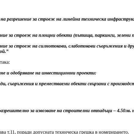
азрешение за строеж на линейна техническа инфраструктура –
ние за строеж на площни обекти (пътища, паркинги, зелени площ
шение за строеж на силнотокови, слаботокови съоръжения и д
рой.”
ака:
ване и одобряване на инвестиционни проекти:
ди, съоръжения и преместваеми обекти свързани с производство 
разрешително за извозване на строителни отпадъци – 4.50лв. н
 става т.11, поради допусната техническа грешка в номерирането.