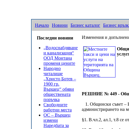
Начало
Новини
Бизнес каталог
Бизнес връз
Изменения и допълнени
Последни новини
„Водоснабдяване
Общин
и канализация“
услуг
ООД Монтана
променя цените
Народно
читалище
„Христо Ботев –
1900 гр.
Вършец“ обяви
РЕШНИЕ № 449 - Общ
обществената
поръчка
1. Общински съвет – В
Свободните
администрирането на ме
работни места
ОС – Вършец
§1. В.чл.2, ал.1, т.8 се 
измени
Наредбата за