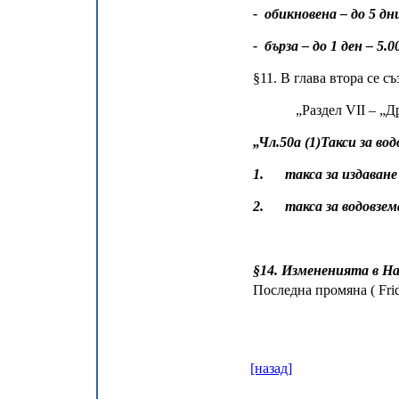
- обикновена – до 5 дни
- бърза – до 1 ден – 5.0
§11. В глава втора се съ
„Раздел VІІ – „Д
„Чл.50а (1)Такси за в
1. такса за издаване 
2. такса за водовземан
§14. Измененията в На
Последна промяна ( Frid
[назад]