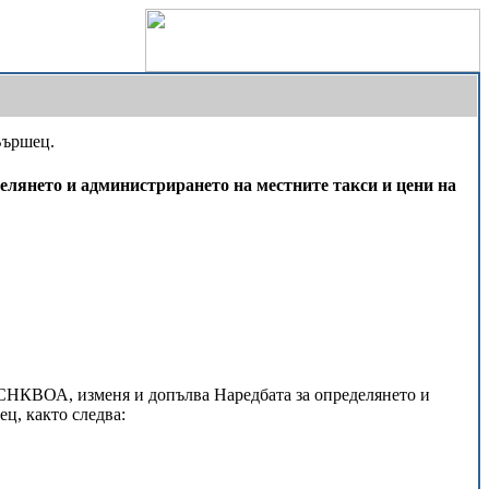
Вършец.
елянето и администрирането на местните такси и цени на
СНКВОА, изменя и допълва Наредбата за определянето и
ц, както следва: