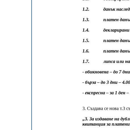
1.2. данък наслед
1.3. платен данък въ
1.4. декларирани да
1.5. платен данък в
1.6. платен данък 
1.7. липса или налич
- обикновена – до 7 дни
- бърза – до 3 дни – 4.0
- експресна – за 1 ден –
3. Създава се нова т.3 с
„3. За издаване на ду
квитанция за платени 