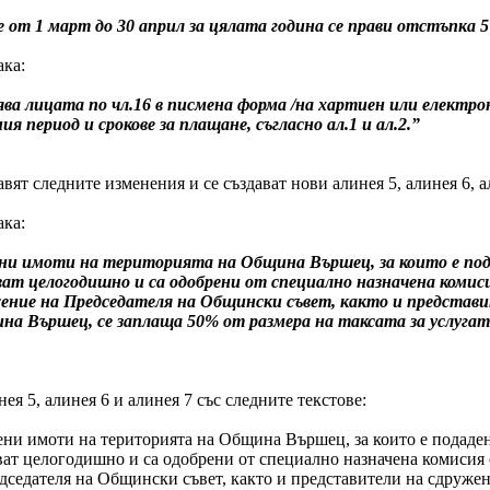
 от 1 март до 30 април за цялата година се прави отстъпка 5
ака:
ва лицата по чл.16 в писмена форма /на хартиен или електрон
я период и срокове за плащане, съгласно ал.1 и ал.2.”
правят следните изменения и се създават нови алинея 5, алинея 6, а
ака:
оени имоти на територията на Община Вършец, за които е под
лзват целогодишно и са одобрени от специално назначена ко
ение на Председателя на Общински съвет, както и представи
а Вършец, се заплаща 50% от размера на таксата за услуга
нея 5, алинея 6 и алинея 7 със следните текстове:
оени имоти на територията на Община Вършец, за които е подаде
лзват целогодишно и са одобрени от специално назначена комиси
седателя на Общински съвет, както и представители на сдружен