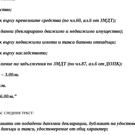
ство;
рху превозните средства (по чл.60, ал.6 от ЗМДТ);
нни (декларирано движимо и недвижимо имущество);
ърху недвижими имоти и такса битови отпадъци;
върху наследството;
ие на задължения по ЗМДТ (по чл.87, ал.6 от ДОПК);
 – 3.00лв.
0лв.
 6.00лв.”
ъс следния текст:
бликати от подадени данъчни декларации, дубликат на удосто
данъци и такси, удостоверение от общ характер;