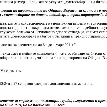
аплаща размера на таксата за услугата „сметосъбиране на битов
 имоти на територията на Община Вършец, за които не е под
та „сметосъбиране на битови отпадъци и транспортиране до д
лзвателите и концесионерите на недвижими имоти на територият
одната година, за извършвана от тях самостоятелна дейност на у
служебна бележка от Регионално депо за отпадъци, че имат склю
лугата „сметосъбиране на битови отпадъци и транспортиране до 
ване на заявленията по ал.6 е до 1 март 2011г.”
т такса смет и нейните компоненти – сметосъбиране на битови о
а обществено ползване, читалищата на територията на Община Въ
ІV се отменя.
 т.18/2/ и т.27 се правят следните допълнения и изменения:
азрешение за строеж на нежилищни сгради, съоръжения и прем
 кв.м. на РЗП, но не повече от 500 лева.