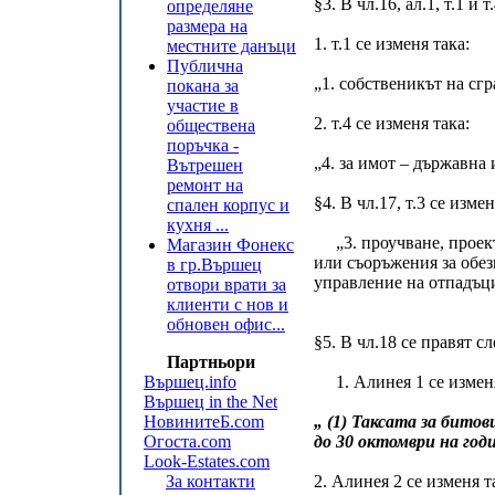
§3. В чл.16, ал.1, т.1 и
определяне
размера на
1. т.1 се изменя така:
местните данъци
Публична
„1. собственикът на сг
покана за
участие в
2. т.4 се изменя така:
обществена
поръчка -
„4. за имот – държавна 
Вътрешен
ремонт на
§4. В чл.17, т.3 се измен
спален корпус и
кухня ...
„3. проучване, проект
Магазин Фонекс
или съоръжения за обез
в гр.Вършец
управление на отпадъц
отвори врати за
клиенти с нов и
обновен офис...
§5. В чл.18 се правят с
Партньори
Вършец.info
1. Алинея 1 се изменя
Вършец in the Net
НовинитеБ.com
„ (1) Таксата за бито
Огоста.com
до 30 октомври на год
Look-Estates.com
За контакти
2. Алинея 2 се изменя т