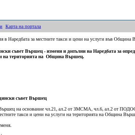
ки
Карта на портала
я в Наредбата за местните такси и цени на услуги във Община 
ски съвет Вършец - измени и допълни на Наредбата за опред
и на територията на Община Вършец.
ински съвет Вършец
ършец на основание чл.21, ал.2 от ЗМСМА, чл.6, ал.2 от ПОДО
стните такси и цени на услуги на територията на Община Върше
отменя.