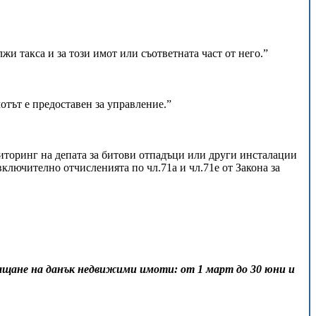
и такса и за този имот или съответната част от него.”
мотът е предоставен за управление.”
иторинг на депата за битови отпадъци или други инсталации
ключително отчисленията по чл.71а и чл.71е от Закона за
аплащане на данък недвижими имоти: от 1 март до 30 юни и