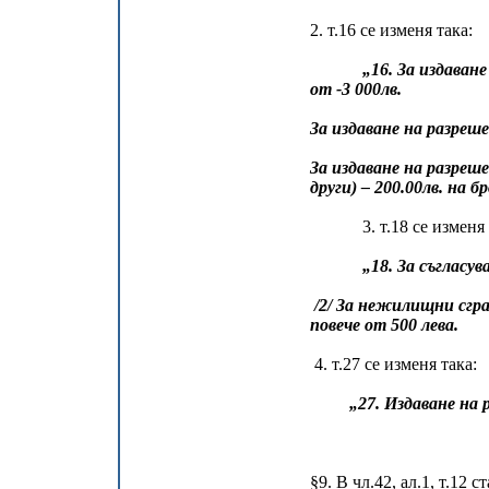
2. т.16 се изменя така:
„16. За издаване на р
от -3 000лв.
За издаване на разреше
За издаване на разре
други) – 200.00лв. на б
3. т.18 се изменя т
„18. За съгласу
/2/ За нежилищни сгра
повече от 500 лева.
4. т.27 се изменя така:
„27. Издаване на 
§9. В чл.42, ал.1, т.12