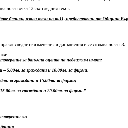
ва нова точка 12 със следния текст:
видове бланки, извън тези по т.11, предоставяни от Община В
 се правят следните изменения и допълнения и се създава нова т.3:
ка:
остоверение за данъчна оценка на недвижим имот:
и – 5.00лв. за граждани и 10.00лв. за фирми;
.00лв. за граждани и 15.00лв. за фирми;
– 15.00лв. за граждани и 20.00лв. за фирми.”
стоверения за:
данни;