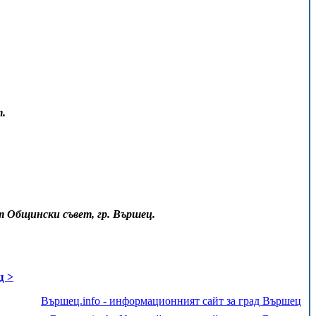
т.
т Общински съвет, гр. Вършец.
щ >
Вършец.info - информационният сайт за град Вършец