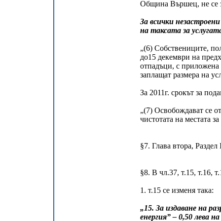
Община Вършец, не се з
За всички незастроени
на таксата за услуга
„(6) Собствениците, по
до15 декември на предх
отпадъци, с приложена 
заплащат размера на ус
За 2011г. срокът за пода
„(7) Освобождават се о
чистотата на местата з
§7. Глава втора, Раздел 
§8. В чл.37, т.15, т.16,
1. т.15 се изменя така:
„15. За издаване на р
енергия” – 0,50 лева на