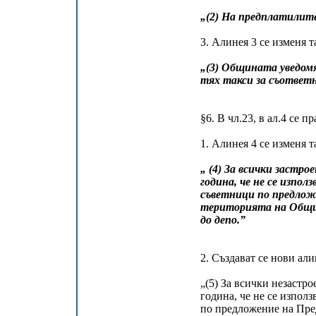
„(2) На предплатилите
3. Алинея 3 се изменя т
„(3) Общината уведомя
тях такси за съответни
§6. В чл.23, в ал.4 се 
1. Алинея 4 се изменя т
„ (4) За всички застр
година, че не се изпо
съветници по предлож
територията на Общин
до депо.”
2. Създават се нови али
„(5) За всички незастр
година, че не се изпо
по предложение на Пред