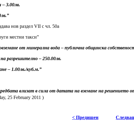
 – 3.00лв.
0лв.”
здава нов раздел VІІ с чл. 50а
руги местни такси”
одовземане от минерална вода – публична общинска собственос
на разрешително – 250.00лв.
е – 1.00лв./куб.м.”
редбата влизат в сила от датата на вземане на решението о
ay, 25 February 2011 )
< Предишен
Следва