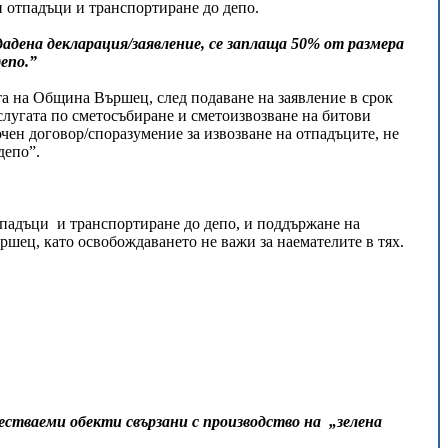
и отпадъци и транспортиране до депо.
адена декларация/заявление, се заплаща 50% от размера
епо.”
а на Община Вършец, след подаване на заявление в срок
слугата по сметосъбиране и сметоизвозване на битови
чен договор/споразумение за извозване на отпадъците, не
депо”.
тпадъци и транспортиране до депо, и поддържане на
ршец, като освобождаването не важи за наемателите в тях.
естваеми обекти свързани с производство на „зелена