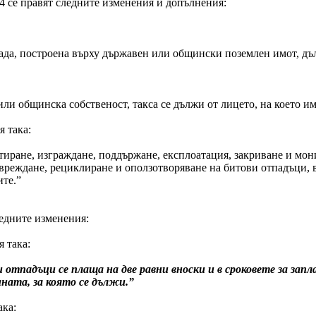
 т.4 се правят следните изменения и допълнения:
рада, построена върху държавен или общински поземлен имот, дълж
или общинска собственост, такса се дължи от лицето, на което и
я така:
иране, изграждане, поддържане, експлоатация, закриване и мон
вреждане, рециклиране и оползотворяване на битови отпадъци, в
ите.”
ледните изменения:
 така:
ви отпадъци се плаща на две равни вноски и в сроковете за з
ината, за която се дължи.”
ака: