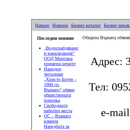
Начало
Новини
Бизнес каталог
Бизнес връз
Община Вършец обявява 
Последни новини
„Водоснабдяване
и канализация“
Адрес: 
ООД Монтана
променя цените
Народно
читалище
„Христо Ботев –
Тел: 095
1900 гр.
Вършец“ обяви
обществената
поръчка
Свободните
e-mail
работни места
ОС – Вършец
измени
Наредбата за