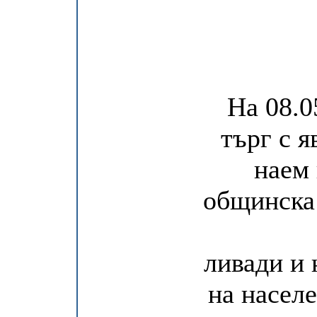
На 08.0
търг с я
наем 
общинска 
ливади и 
на насел