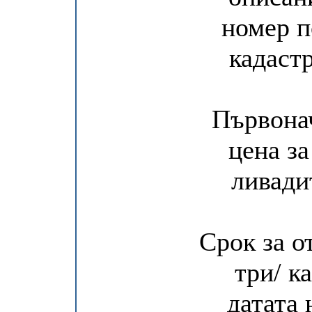
номер п
кадаст
Първона
цена за
ливадит
Срок за о
три/ к
датата 