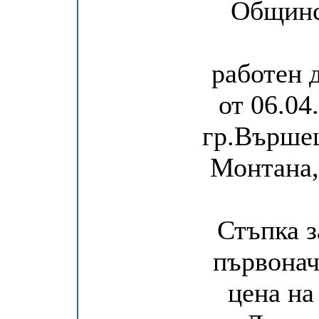
Общинс
работен д
от 06.04.
гр.Вършец
Монтана,
Стъпка з
първонач
цена на