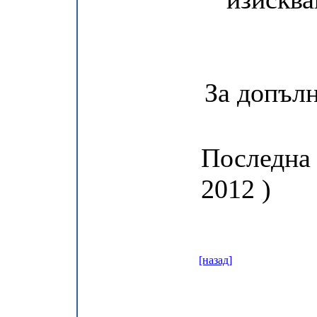
За допъл
Последна 
2012 )
[назад]