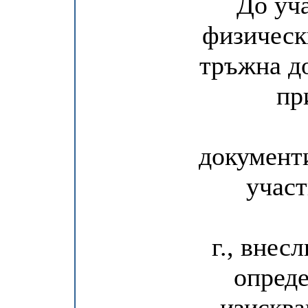
До уча
физическ
тръжна д
пр
документи
участ
г., внес
опреде
изисква