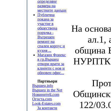
определяне
размера на
местните данъци
Публична
покана за
участие в
На основа
обществена
поръчка -
ал.1,
Вътрешен
ремонт на
спален корпус и
община В
кухня ...
Магазин Фонекс
НУРПТК 
в гр.Вършец
отвори врати за
клиенти с нов и
обновен офис...
Прот
Партньори
Вършец.info
Вършец in the Net
Общински
НовинитеБ.com
Огоста.com
122/03.
Look-Estates.com
За контакти