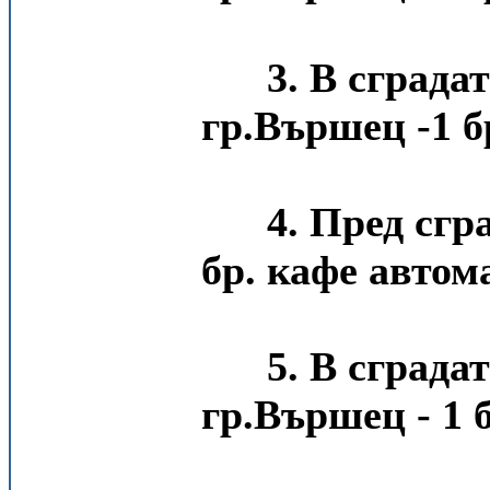
3. В сград
гр.Вършец -1 б
4. Пред сгр
бр. кафе автома
5. В сграда
гр.Вършец - 1 б