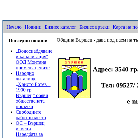
Начало
Новини
Бизнес каталог
Бизнес връзки
Карта на по
Община Вършец - дава под наем на тър
Последни новини
„Водоснабдяване
и канализация“
ООД Монтана
променя цените
Адрес: 3540 г
Народно
читалище
Тел: 09527/ 
„Христо Ботев –
1900 гр.
Вършец“ обяви
e-m
обществената
поръчка
Свободните
работни места
ОС – Вършец
измени
Наредбата за