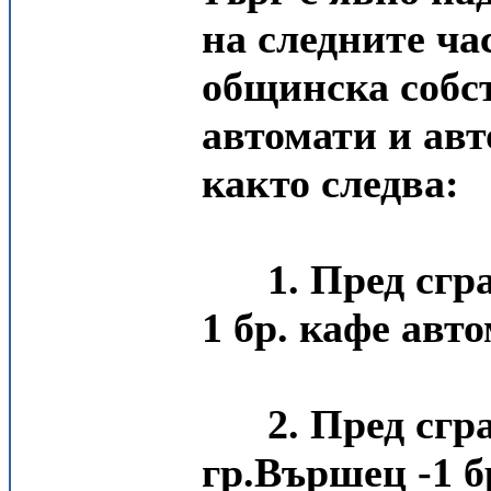
на следните ча
общинска собст
автомати и авт
както следва:
1. Пред сг
1 бр. кафе авто
2. Пред сгр
гр.Вършец -1 б