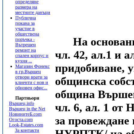
определяне
размера на
местните данъци
Публична
покана за
участие в
обществена
На основание ч
поръчка -
Вътрешен
ремонт на
чл. 42, ал.1 и 
спален корпус и
кухня ...
придобиване, у
Магазин Фонекс
в гр.Вършец
отвори врати за
общинска собс
клиенти с нов и
обновен офис...
община Вършец 
Партньори
Вършец.info
чл. 6, ал. 1 от
Вършец in the Net
НовинитеБ.com
за провеждане 
Огоста.com
Look-Estates.com
НУРПТК/ на о
За контакти