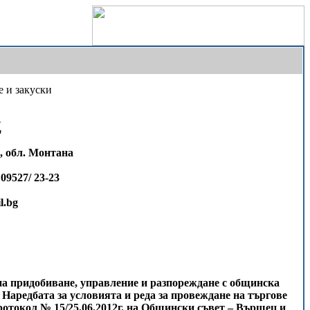
е и закуски
Ц
, обл. Монтана
 09527/ 23-23
l.bg
да на придобиване, управление и разпореждане с общинска
т Наредбата за условията и реда за провеждане на търгове
токол № 15/25.06.2012г. на Общински съвет – Вършец и