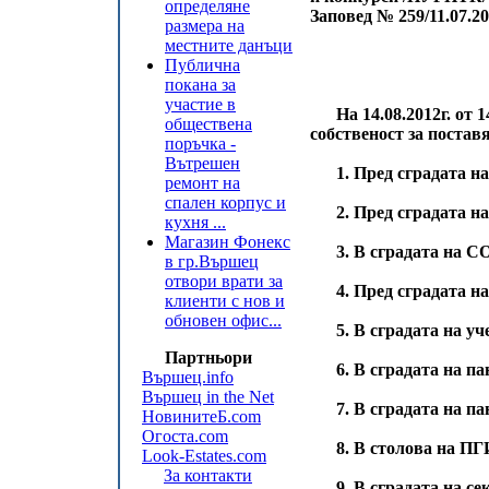
определяне
Заповед № 259/11.07.2
размера на
местните данъци
Публична
покана за
участие в
На 14.08.2012г. от 14
обществена
собственост за постав
поръчка -
Вътрешен
1. Пред сградата н
ремонт на
спален корпус и
2. Пред сградата н
кухня ...
Магазин Фонекс
3. В сградата на С
в гр.Вършец
отвори врати за
4. Пред сградата н
клиенти с нов и
обновен офис...
5. В сградата на у
Партньори
6. В сградата на п
Вършец.info
Вършец in the Net
7. В сградата на п
НовинитеБ.com
Огоста.com
8. В столова на ПГ
Look-Estates.com
За контакти
9. В сградата на с