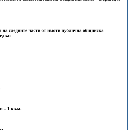
ем на следните части от имоти публична общинска
едва:
.
 – 1 кв.м.
.м.