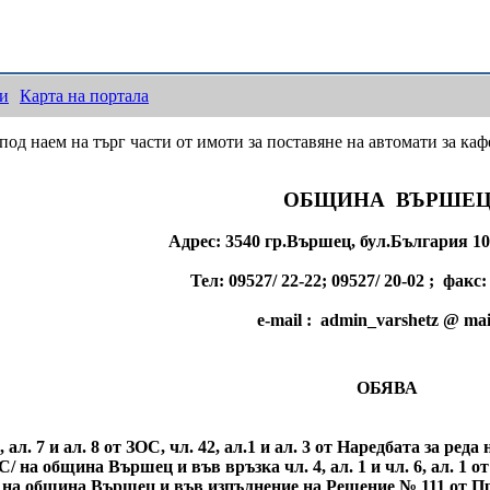
ки
Карта на портала
од наем на търг части от имоти за поставяне на автомати за каф
ОБЩИНА ВЪРШЕ
Адрес: 3540 гр.Вършец, бул.България 10
Тел: 09527/ 22-22; 09527/ 20-02 ; факс:
e-mail : admin_varshetz @ mai
ОБЯВА
л. 7 и ал. 8 от ЗОС, чл. 42, ал.1 и ал. 3 от Наредбата за ре
 на община Вършец и във връзка чл. 4, ал. 1 и чл. 6, ал. 1 о
на община Вършец и във изпълнение на Решение № 111 от Про