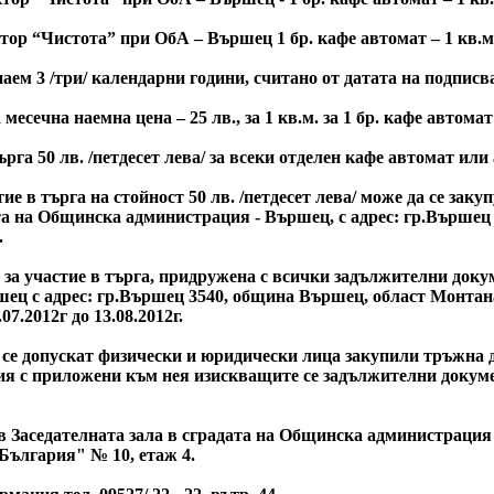
ор “Чистота” при ОбА – Вършец 1 бр. кафе автомат – 1 кв.м
наем 3 /три/ календарни години, считано от датата на подписв
сечна наемна цена – 25 лв., за 1 кв.м. за 1 бр. кафе автомат
ърга 50 лв. /петдесет лева/ за всеки отделен кафе автомат или
е в търга на стойност 50 лв. /петдесет лева/ може да се закупув
сата на Общинска администрация - Вършец, с адрес: гр.Върше
.
за участие в търга, придружена с всички задължителни доку
ец с адрес: гр.Вършец 3540, община Вършец, област Монтана,
.07.2012г до 13.08.2012г.
 се допускат физически и юридически лица закупили тръжна д
 с приложени към нея изискващите се задължителни документи
в Заседателната зала в сградата на Общинска администрация
България" № 10, етаж 4.