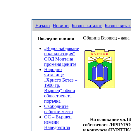
Начало
Новини
Бизнес каталог
Бизнес връз
Община Вършец - дава п
Последни новини
„Водоснабдяване
и канализация“
ООД Монтана
променя цените
Народно
читалище
„Христо Ботев –
1900 гр.
Вършец“ обяви
обществената
поръчка
Свободните
работни места
ОС – Вършец
На основание чл.14, а
измени
собственост /НРПУРОС/
Наредбата за
и конкурси /НУРПТК/ 