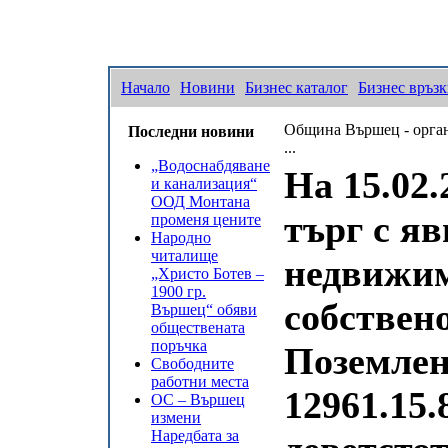
Начало
Новини
Бизнес каталог
Бизнес връз
Община Вършец - орган
Последни новини
...
„Водоснабдяване
На 15.02.
и канализация“
ООД Монтана
търг с яв
променя цените
Народно
читалище
недвижим
„Христо Ботев –
1900 гр.
собствено
Вършец“ обяви
обществената
поръчка
Поземлен
Свободните
работни места
12961.15.
ОС – Вършец
измени
Наредбата за