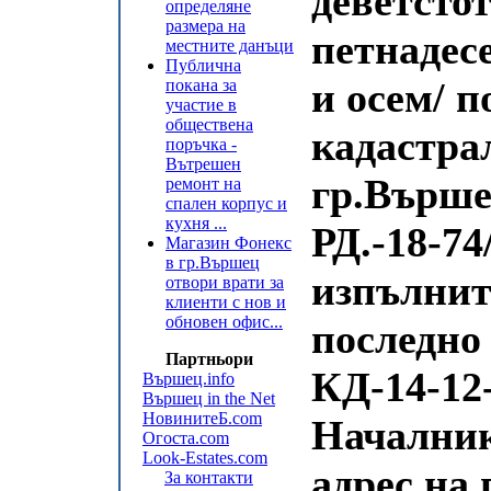
деветстот
определяне
размера на
петнадесе
местните данъци
Публична
и осем/ п
покана за
участие в
обществена
кадастра
поръчка -
Вътрешен
гр.Върше
ремонт на
спален корпус и
кухня ...
РД.-18-74/
Магазин Фонекс
в гр.Вършец
изпълнит
отвори врати за
клиенти с нов и
обновен офис...
последно
Партньори
КД-14-12-
Вършец.info
Вършец in the Net
НовинитеБ.com
Началник
Огоста.com
Look-Estates.com
адрес на
За контакти