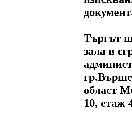
документ
Търгът щ
зала в с
админист
гр.Върше
област М
10, етаж 4