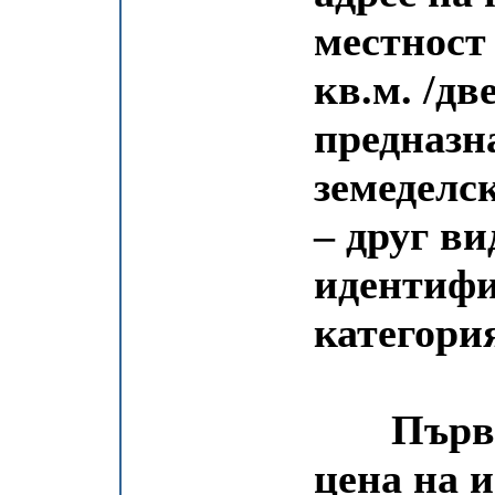
местност
кв.м. /дв
предназн
земеделс
– друг ви
идентифи
категория
Първона
цена на и