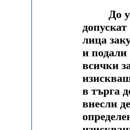
До учас
допускат
лица зак
и подали
всички з
изискващи
в търга д
внесли де
определе
изискван