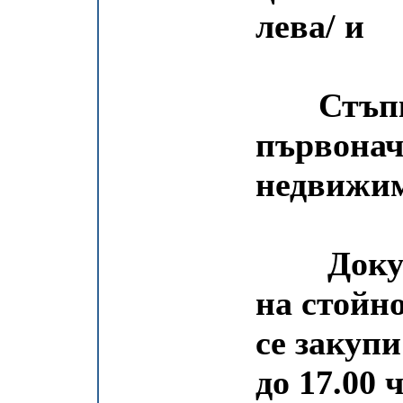
лева/ и
Стъпка 
първонач
недвижим
Докумен
на стойно
се закупи
до 17.00 ч