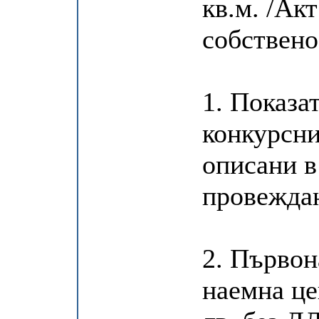
кв.м. /Ак
собствено
1. Показа
конкурсни
описани в
провеждан
2. Първон
наемна це