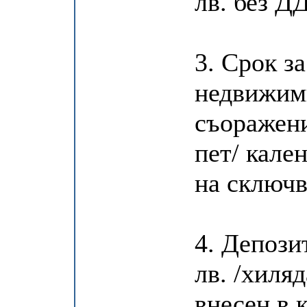
лв. без Д
3. Срок з
недвижими
съоражени
пет/ кале
на сключв
4. Депози
лв. /хиляд
внесен в 