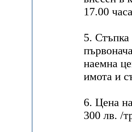
17.00 часа
5. Стъпка
първонача
наемна це
имота и с
6. Цена н
300 лв. /т