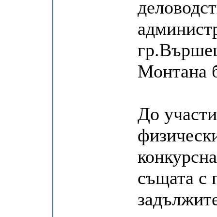
деловодс
администр
гр.Вършец
Монтана б
До участи
физически
конкурсна
същата с 
задължите