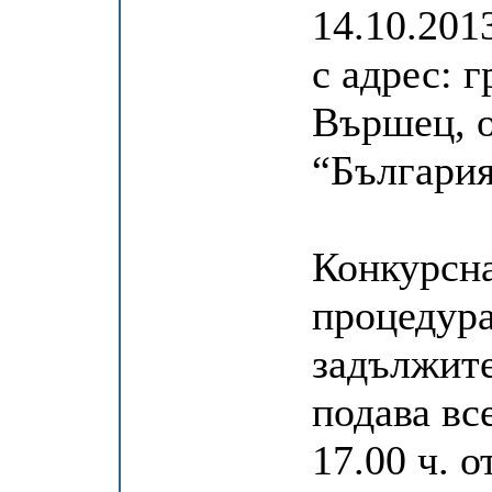
14.10.201
с адрес: 
Вършец, о
“България
Конкурсна
процедура
задължите
подава все
17.00 ч. о