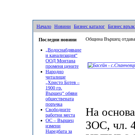
Начало
Новини
Бизнес каталог
Бизнес връз
Община Вършец отдава п
Последни новини
„Водоснабдяване
и канализация“
ООД Монтана
променя цените
Народно
читалище
„Христо Ботев –
1900 гр.
Вършец“ обяви
обществената
поръчка
На основан
Свободните
работни места
ОС – Вършец
ЗОС, чл. 4
измени
Наредбата за