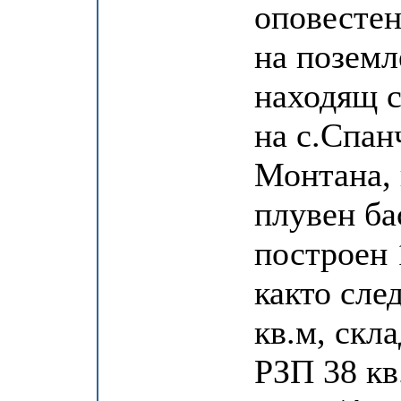
оповестен
на поземл
находящ с
на с.Спан
Монтана, 
плувен ба
построен 
както сле
кв.м, скл
РЗП 38 кв