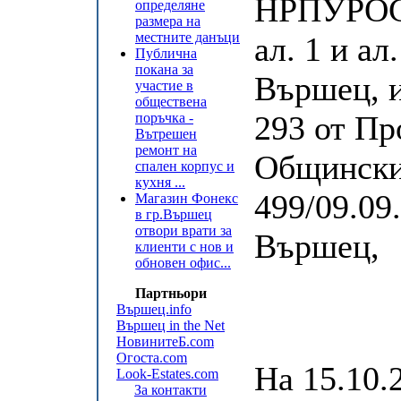
НРПУРОС 
определяне
размера на
местните данъци
ал. 1 и а
Публична
покана за
Вършец, 
участие в
обществена
293 от Пр
поръчка -
Вътрешен
ремонт на
Общински
спален корпус и
кухня ...
499/09.09
Магазин Фонекс
в гр.Вършец
отвори врати за
Вършец,
клиенти с нов и
обновен офис...
Партньори
Вършец.info
Вършец in the Net
НовинитеБ.com
Огоста.com
На 15.10.2
Look-Estates.com
За контакти