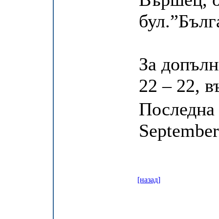
бул.”Бълг
За допълн
22 – 22, в
Последна 
September
[назад]