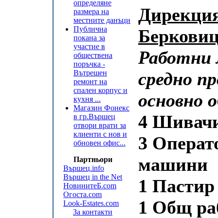
определяне
Дирекция
размера на
местните данъци
Публична
Беркови
покана за
участие в
Работни 
обществена
поръчка -
Вътрешен
средно п
ремонт на
спален корпус и
основно 
кухня ...
Магазин Фонекс
4 Шивачи
в гр.Вършец
отвори врати за
клиенти с нов и
3 Операт
обновен офис...
машини
Партньори
Вършец.info
Вършец in the Net
1 Пастир
НовинитеБ.com
Огоста.com
1 Общ ра
Look-Estates.com
За контакти