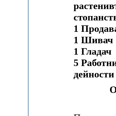
растенив
стопанст
1 Продав
1 Шивач
1 Гладач
5 Работн
дейности
О