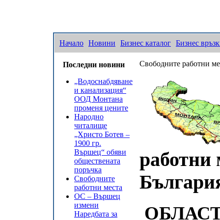
Начало
Новини
Бизнес каталог
Бизнес връз
Свободните работни ме
Последни новини
„Водоснабдяване
и канализация“
ООД Монтана
променя цените
Народно
читалище
„Христо Ботев –
1900 гр.
Вършец“ обяви
работни 
обществената
поръчка
Българи
Свободните
работни места
ОС – Вършец
измени
ОБЛАС
Наредбата за