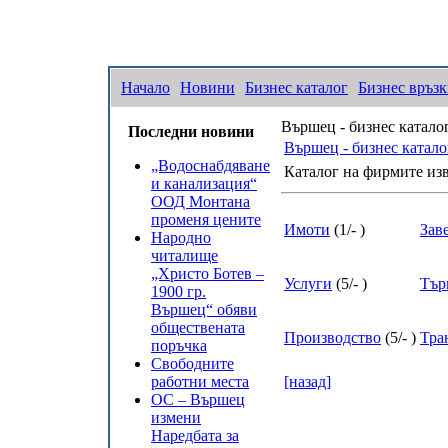
Начало
Новини
Бизнес каталог
Бизнес връз
Вършец - бизнес катало
Последни новини
Вършец - бизнес катало
„Водоснабдяване
Каталог на фирмите из
и канализация“
ООД Монтана
променя цените
Имоти
(
1
/
-
)
Зав
Народно
читалище
„Христо Ботев –
Услуги
(
5
/
-
)
Тър
1900 гр.
Вършец“ обяви
обществената
Производство
(
5
/
-
)
Тра
поръчка
Свободните
работни места
[назад]
ОС – Вършец
измени
Наредбата за