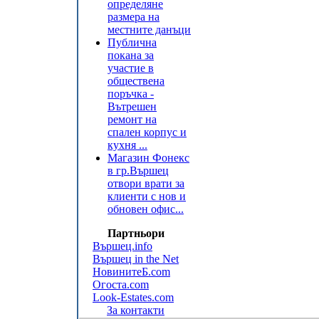
определяне
размера на
местните данъци
Публична
покана за
участие в
обществена
поръчка -
Вътрешен
ремонт на
спален корпус и
кухня ...
Магазин Фонекс
в гр.Вършец
отвори врати за
клиенти с нов и
обновен офис...
Партньори
Вършец.info
Вършец in the Net
НовинитеБ.com
Огоста.com
Look-Estates.com
За контакти