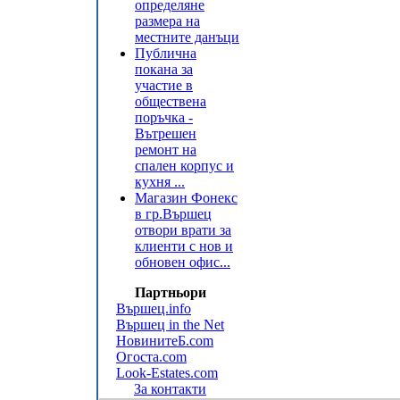
определяне
размера на
местните данъци
Публична
покана за
участие в
обществена
поръчка -
Вътрешен
ремонт на
спален корпус и
кухня ...
Магазин Фонекс
в гр.Вършец
отвори врати за
клиенти с нов и
обновен офис...
Партньори
Вършец.info
Вършец in the Net
НовинитеБ.com
Огоста.com
Look-Estates.com
За контакти