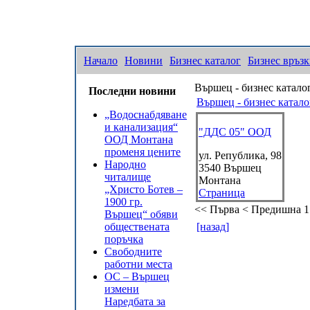
Начало
Новини
Бизнес каталог
Бизнес връз
Вършец - бизнес катало
Последни новини
Вършец - бизнес катало
„Водоснабдяване
и канализация“
"ДДС 05" ООД
ООД Монтана
променя цените
ул. Република, 98
Народно
3540
Вършец
читалище
Монтана
„Христо Ботев –
Страница
1900 гр.
<< Първа
< Предишна
1
Вършец“ обяви
обществената
[назад]
поръчка
Свободните
работни места
ОС – Вършец
измени
Наредбата за