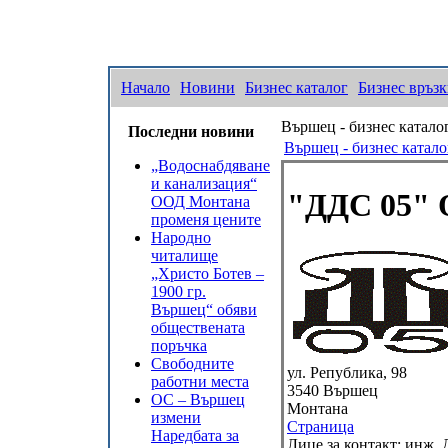
Начало
Новини
Бизнес каталог
Бизнес връз
Вършец - бизнес катало
Последни новини
Вършец - бизнес катало
„Водоснабдяване
и канализация“
"ДДС 05"
ООД Монтана
променя цените
Народно
читалище
„Христо Ботев –
1900 гр.
Вършец“ обяви
обществената
поръчка
Свободните
ул. Република, 98
работни места
3540
Вършец
ОС – Вършец
Монтана
измени
Страница
Наредбата за
Лице за контакт:
инж. 