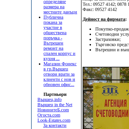
определяне
Тел.:
09527 4142; 0878 
размера на
Факс:
09527 4142
местните данъци
Публична
Дейност на фирмата
:
покана за
участие в
Покупко-продаж
обществена
Счетоводни усл
поръчка -
Застраховки;
Вътрешен
Търговско предс
ремонт на
Вътрешни и вън
спален корпус и
кухня ...
Магазин Фонекс
в гр.Вършец
отвори врати за
клиенти с нов и
обновен офис...
Партньори
Вършец.info
Вършец in the Net
НовинитеБ.com
Огоста.com
Look-Estates.com
За контакти