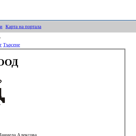
ки
Карта на портала
г
г
Търсене
 ООД
Даниела Алексова