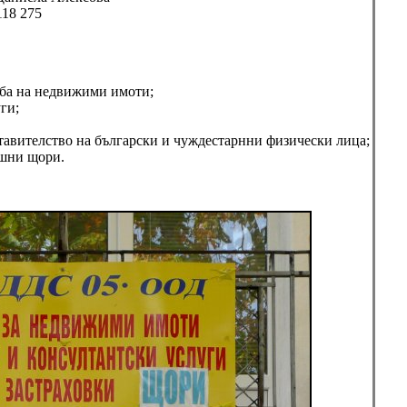
118 275
ба на
недвижими имоти;
уги
;
тавителство на български
и чуждестарнни физически лица;
шни щори.