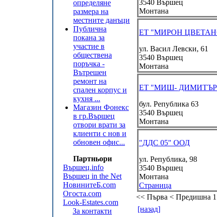
3540
Вършец
определяне
Монтана
размера на
местните данъци
Публична
ЕТ "МИРОН ЦВЕТАН
покана за
участие в
ул. Васил Левски, 61
обществена
3540
Вършец
поръчка -
Монтана
Вътрешен
ремонт на
ЕТ "МИШ- ДИМИТЪР
спален корпус и
кухня ...
бул. Република 63
Магазин Фонекс
3540
Вършец
в гр.Вършец
Монтана
отвори врати за
клиенти с нов и
обновен офис...
"ДДС 05" ООД
Партньори
ул. Република, 98
Вършец.info
3540
Вършец
Вършец in the Net
Монтана
НовинитеБ.com
Страница
Огоста.com
<< Първа
< Предишна
1
Look-Estates.com
[назад]
За контакти