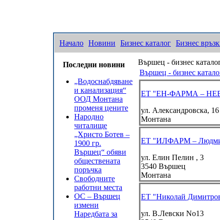
Начало
Новини
Бизнес каталог
Бизнес връз
Вършец - бизнес катало
Последни новини
Вършец - бизнес катало
„Водоснабдяване
и канализация“
ЕТ "ЕН-ФАРМА – Н
ООД Монтана
променя цените
ул. Александровска, 16
Народно
Монтана
читалище
„Христо Ботев –
ЕТ "ИЛФАРМ – Людми
1900 гр.
Вършец“ обяви
ул. Елин Пелин , 3
обществената
3540
Вършец
поръчка
Монтана
Свободните
работни места
ОС – Вършец
ЕТ "Николай Димитро
измени
ул. В.Левски No13
Наредбата за