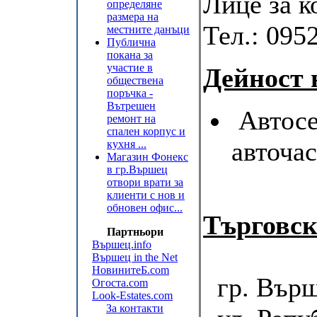
Лице за к
определяне
размера на
Тел.:
0952
местните данъци
Публична
покана за
участие в
Дейност 
обществена
поръчка -
Вътрешен
Автосе
ремонт на
спален корпус и
авточас
кухня ...
Магазин Фонекс
в гр.Вършец
отвори врати за
клиенти с нов и
обновен офис...
Търговск
Партньори
Вършец.info
Вършец in the Net
НовинитеБ.com
гр. Върш
Огоста.com
Look-Estates.com
За контакти