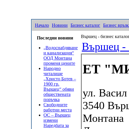
Начало
Новини
Бизнес каталог
Бизнес връз
Вършец - бизнес катало
Последни новини
Вършец - 
„Водоснабдяване
и канализация“
ООД Монтана
променя цените
ЕТ "М
Народно
читалище
„Христо Ботев –
1900 гр.
Вършец“ обяви
ул. Васил
обществената
поръчка
3540
Вър
Свободните
работни места
Монтана
ОС – Вършец
измени
Наредбата за