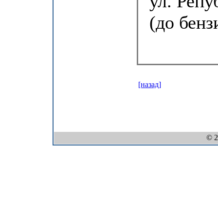
ул. Репуб
(до бенз
[назад]
© 2