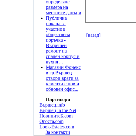
определяне
размера на
местните данъци
Публична
покана за
участие в
обществена
[назад]
поръчка -
Вътрешен
ремонт на
спален корпус и
кухня ...
Магазин Фонекс
в гр.Вършец
отвори врати за
клиенти с нов и
обновен офис...
Партньори
Вършец.info
Вършец in the Net
НовинитеБ.com
Огоста.com
Look-Estates.com
За контакти