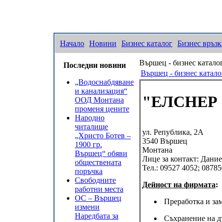
Начало
Новини
Бизнес каталог
Бизнес връз
Вършец - бизнес катало
Последни новини
Вършец - бизнес катало
„Водоснабдяване
и канализация“
"ЕЛСНЕР 
ООД Монтана
променя цените
Народно
читалище
ул. Република, 2А
„Христо Ботев –
3540
Вършец
1900 гр.
Монтана
Вършец“ обяви
Лице за контакт:
Дание
обществената
Тел.:
09527 4052; 0878
поръчка
Свободните
Дейност на фирмата
:
работни места
ОС – Вършец
Преработка и зам
измени
Наредбата за
Съхранение на дъ