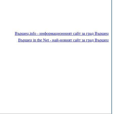
Вършец.info - информационният сайт за град Вършец
Вършец in the Net - най-новият сайт за град Вършец