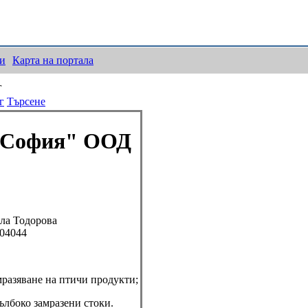
ки
Карта на портала
г
г
Търсене
София" ООД
ла Тодорова
504044
разяване на птичи продукти;
лбоко замразени стоки.