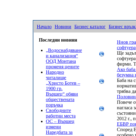
Начало
Новини
Бизнес каталог
Бизнес връз
Последни новини
Ннов гра
софтуера
„Водоснабдяване
Ще задъл
и канализация“
софтуера
ООД Монтана
фирми. Т
променя цените
Ако баба
Народно
безумна н
читалище
Баба на 
„Христо Ботев –
норматив
1900 гр.
трябва д
Вършец“ обяви
Половина
обществената
Повече о
поръчка
нагласа 
Свободните
състояни
работни места
2012 г.,
ОС – Вършец
ЕБВР пон
измени
Според Е
Наредбата за
особено 