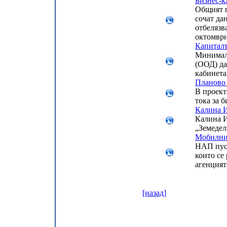
Бизнес-к
Общият п
сочат да
отбелязв
октомври
Капиталъ
Минималн
(ООД) да
кабинета
Планово 
В проект
тока за 
Калина И
Калина И
„Земедел
Мобилни
НАП пуск
които се
агенцията
[назад]