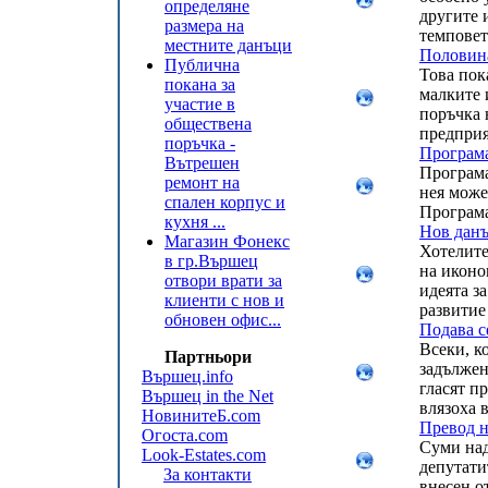
определяне
другите 
размера на
темповет
местните данъци
Половина
Публична
Това пок
покана за
малките 
участие в
поръчка 
обществена
предприя
поръчка -
Програма
Вътрешен
Програма
ремонт на
нея може
спален корпус и
Програма
кухня ...
Нов данъ
Магазин Фонекс
Хотелите
в гр.Вършец
на иконо
отвори врати за
идеята з
клиенти с нов и
развитие
обновен офис...
Подава с
Всеки, к
Партньори
задължен
Вършец.info
гласят п
Вършец in the Net
влязоха в
НовинитеБ.com
Превод н
Огоста.com
Суми над
Look-Estates.com
депутати
За контакти
внесен о