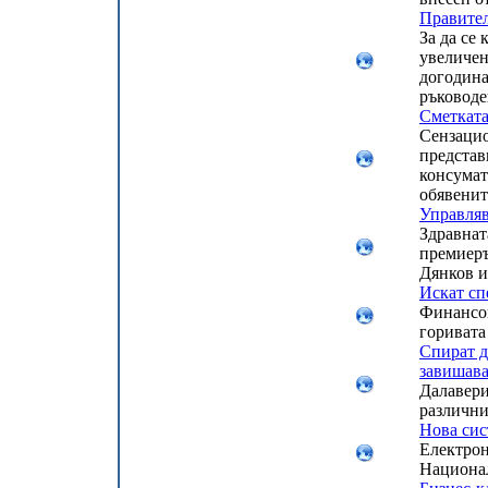
Правител
За да се
увеличен
догодина
ръководе
Сметката 
Сензацио
представ
консумат
обявенит
Управляв
Здравнат
премиеръ
Дянков и
Искат сп
Финансов
горивата 
Спират д
завишав
Далавери
различни
Нова си
Електрон
Национал